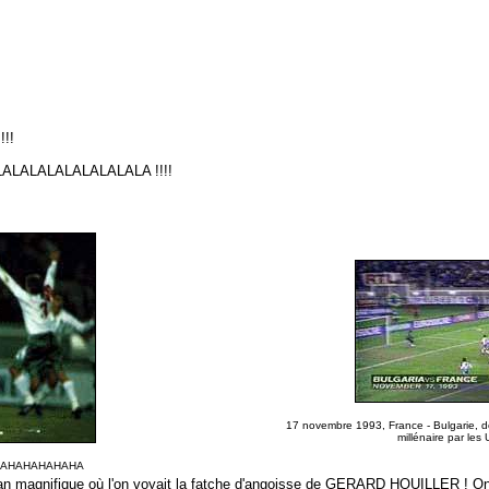
!!
ALALALALALALALALA !!!!
17 novembre 1993, France - Bulgarie,
millénaire par les
AHAHAHAHAHA
lan magnifique où l'on voyait la fatche d'angoisse de GERARD HOUILLER ! On au