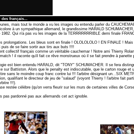
s français...
jeunes, mais tout le monde a vu les images ou entendu parler du CAUCHE
tricolore à un sympathique allemand, le grandissime HARALD SCHUMACHER, g
1982. Qui n'a pas vu l
es images de la TERRRRRRRIBLE demi finale FRA
s prolongations. Les bleus sont en finale ! OLOLOLOLO ! EN FINALE ! Mais ell
puis de se faire sortir aux tirs aux buts !!!!
nt collectif français comme un véritable cauchemar ! Notre ami Thierry Rolan
match ! il raconte qu'il fait ce rêve monstrueux où il se fait prendre à panette
ogie est bien entendu HARALD, dit "TONY" SCHUMACHER. Il se fera disting
r Battiston. Alors que le penalty est indiscutable, que le carton rouge et 
n tire sans le moindre coup franc contre lui !!! l'arbitre désignant un...SIX ME
n, qualifiant le directeur de jeu de "salaud" (voyont Thierry ! l'arbitre fait parti
itre !!!).
e restée célèbre (qu'on verra fleurir sur les murs de certaines villes de Corse, s
urs pas pardonné pas aux allemands cet act ignoble.