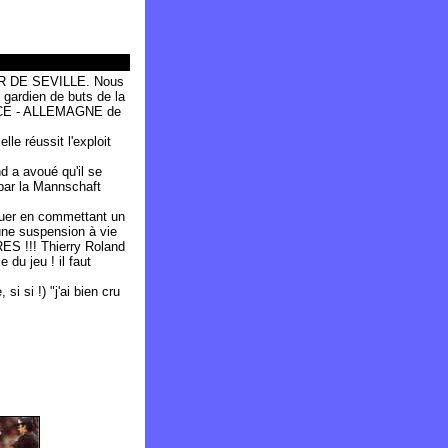
MAR DE SEVILLE. Nous
ardien de buts de la
NCE - ALLEMAGNE de
e réussit l'exploit
d a avoué qu'il se
 par la Mannschaft
uer en commettant un
une suspension à vie
TRES !!! Thierry Roland
e du jeu ! il faut
i si !) "j'ai bien cru