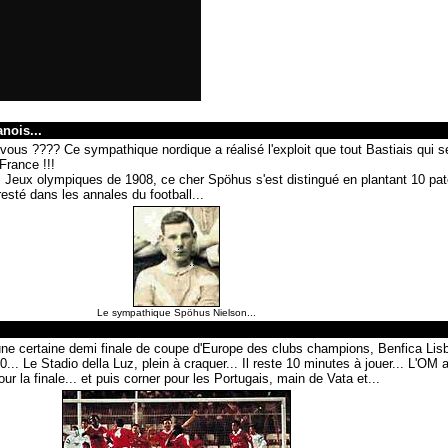
nois...
ous ???? Ce sympathique nordique a réalisé l'exploit que tout Bastiais qui s
France !!!
des Jeux olympiques de 1908, ce cher Spöhus s'est distingué en plantant 10 pat
esté dans les annales du football...
Le sympathique Spöhus Nielson...
une certaine demi finale de coupe d'Europe des clubs champions, Benfica Lisb
... Le Stadio della Luz, plein à craquer... Il reste 10 minutes à jouer... L'OM 
ur la finale... et puis corner pour les Portugais, main de Vata et...