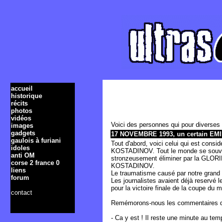
accueil
historique
récits
photos
vidéos
Voici des personnes qui pour diverses
images
gadgets
17 NOVEMBRE 1993, un certain EM
gaulois à furiani
Tout d'abord, voici celui qui est cons
idoles
KOSTADINOV. Tout le monde se souvient
anti OM
stronzeusement éliminer par la GLOR
corse 2 france 0
KOSTADINOV.
liens
Le traumatisme causé par notre grand Em
forum
Les journalistes avaient déjà reservé l
pour la victoire finale de la coupe du m
contact
Remémorons-nous les commentaires des
- Ca y est ! Il reste une minute au temp