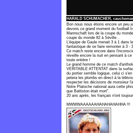
HARALD SCHUMACHER, cauchemar de
Bon nous nous étions encore un peu 
devons ce grand moment du football 
Mannschaft lors de la coupe du monde 
coupe du monde 82 à Séville...
L'équipe de Gaule menait 3 à 1 dans le
fantastique de se faire remonter à 3 - 3 
Ce match reste encore dans l'inconscie
réveille encore la nuit en pensant à ce 
toute entière !
Le grand homme de ce match d'anthol
VERITABLE ATTENTAT dans la surface su
du portier semble logique, celui ci s'e
petera les plombs en direct à la télévisio
respecter les décisions de monsieur l'arb
Notre Platoche national aura cette phras
que Battiston était mort".
20 ans après, les français n'ont toujo
MWWWAAAAAAHAHAHAHAHHA !!!