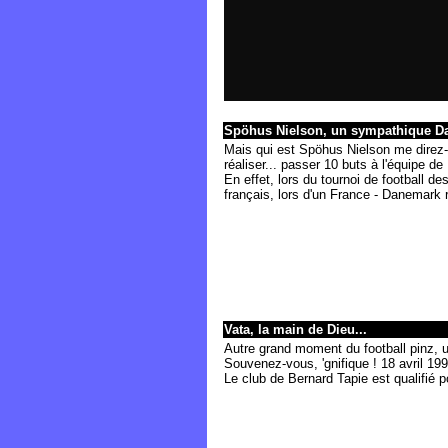
Spöhus Nielson, un sympathique Da
Mais qui est Spöhus Nielson me direz-v
réaliser... passer 10 buts à l'équipe de 
En effet, lors du tournoi de football 
français, lors d'un France - Danemark r
Vata, la main de Dieu...
Autre grand moment du football pinz, 
Souvenez-vous, 'gnifique ! 18 avril 1990
Le club de Bernard Tapie est qualifié po