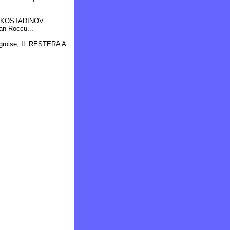
 ou "KOSTADINOV
an Roccu...
ngroise, IL RESTERA A