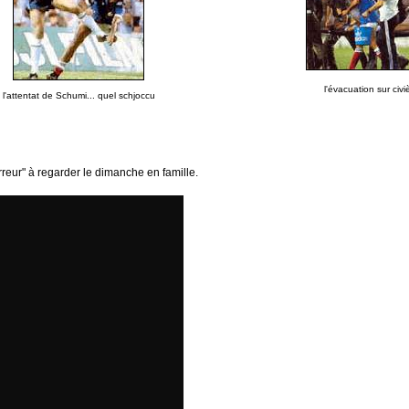
l'évacuation sur civiè
l'attentat de Schumi... quel schjoccu
rreur" à regarder le dimanche en famille.