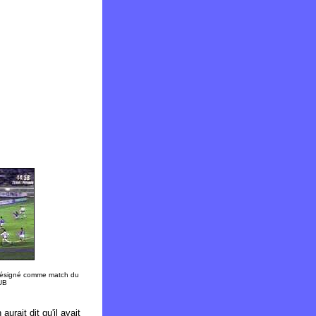
 désigné comme match du
 UB
rait dit qu'il avait