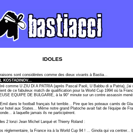
IDOLES
 raisons sont considérées comme des dieux vivants à Bastia...
IL KOSTADINOV...
idéré comme U ZIU DI A PATRIA (après Pascal Paoli, U Babbu di a Patria), j'a
 de ce fabuleux match de qualification pour la World Cup 1994 où la France
IEUSE EQUIPE DE BULGARIE, à la 90° minute sur un contre assassin mené 
il dans le football français fut terrible... Pire que les poteaux carrés de Gl
eur hotel aux States... Même notre grand Platoche avait fait de l'équipe de Fr
onde... à laquelle jamais ils ne participèrent.
 2 lonzi Jean Michel Larqué et Thierry Roland :
s réglementaire, la France ira à la World Cup 94 ! ... Ginola qui va centrer... 