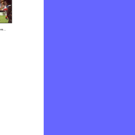
re...