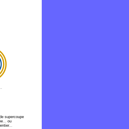
..
e de supercoupe
e... ou
ntier...