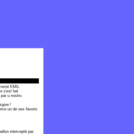
i nomé EMIL
 s'est fait
par u nostru
asgow !
ance un de ses favoris
ballon intercepté par