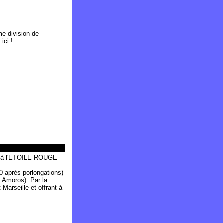
me division de
ici !
ce à l'ETOILE ROUGE
0 après porlongations)
t Amoros). Par la
Marseille et offrant à