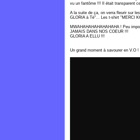
vu un fantôme !!! Il était transparent c
A la suite de ça, on verra fleurir su
GLORIA à Tè"... Les t-shirt "MERCI 
MWAHAHAHAHAHAHAHA ! Peu importe si 
JAMAIS DANS NOS COEUR !!!
GLORIA A ELLU !!!
Un grand moment à savourer en V.O !