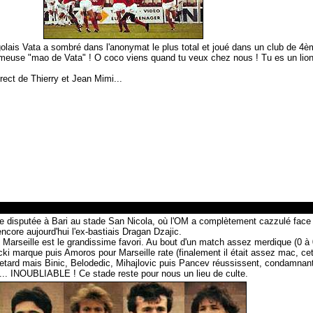
golais Vata a sombré dans l'anonymat le plus total et joué dans un club de 4è
 fameuse "mao de Vata" ! O coco viens quand tu veux chez nous ! Tu es un lion 
ect de Thierry et Jean Mimi...
le disputée à Bari au stade San Nicola, où l'OM a complètement cazzulé fa
ore aujourd'hui l'ex-bastiais Dragan Dzajic.
 Marseille est le grandissime favori. Au bout d'un match assez merdique (0 à 
ecki marque puis Amoros pour Marseille rate (finalement il était assez mac, ce
 retard mais Binic, Belodedic, Mihajlovic puis Pancev réussissent, condamnant 
... INOUBLIABLE ! Ce stade reste pour nous un lieu de culte.