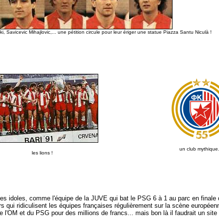
, Savicevic Mihajlovic,... une pétition circule pour leur ériger une statue Piazza Santu Niculà !
un club mythique.
les lions !
tres idoles, comme l'équipe de la JUVE qui bat le PSG 6 à 1 au parc en final
 qui ridiculisent les équipes françaises régulièrement sur la scène européenn
l'OM et du PSG pour des millions de francs... mais bon là il faudrait un site e