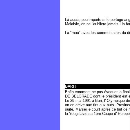
Là aussi, peu importe si le portugo-an
Malaisie, on ne l'oubliera jamais ! la
La "mao" avec les commentaires du dir
BARI !
Enfin comment ne pas évoquer la fina
DE BELGRADE dont le président est enc
Le 29 mai 1991 à Bari, l' Olympique de
on en arrive aux tirs aux buts. Prosin
suite, Marseille court après ce but de
la Yougslavie sa 1ère Coupe d' Europe