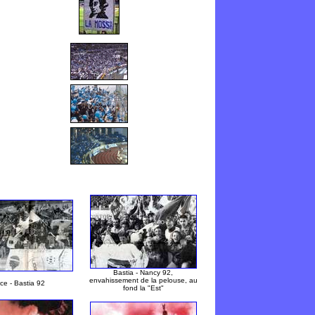
Bastia - Nancy 92,
envahissement de la pelouse, au
ice - Bastia 92
fond la "Est"