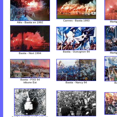
Cannes - Bastia 1993
Marti
Alès - Bastia en 1992
Bastia - Gueugnon 94
Marti
Bastia - Niort 1994
Bastia - PSG 94
tribune Est
Bastia - Nancy 94
Ba