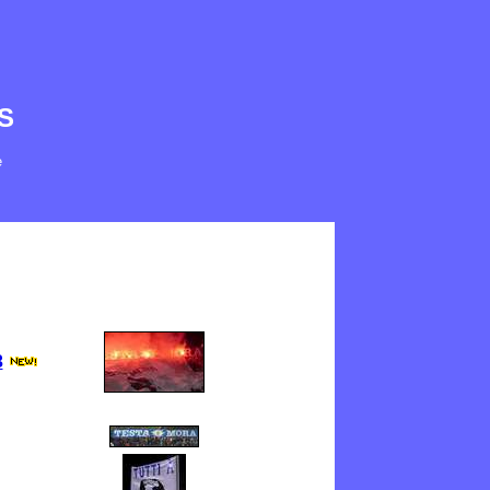
S
e
3